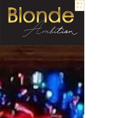
ME
NU