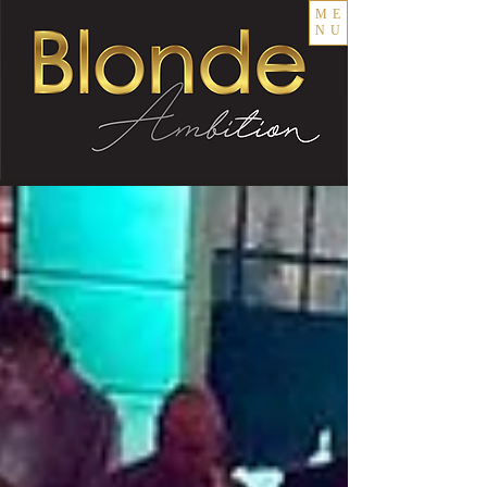
ME
NU