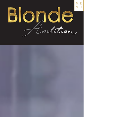
ME
NU